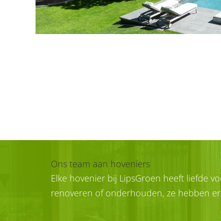
Ons team aan hoveniers
Elke hovenier bij LipsGroen heeft liefde 
renoveren of onderhouden, ze hebben er v