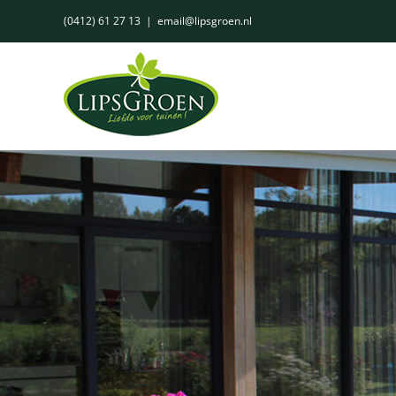
Ga
(0412) 61 27 13
|
email@lipsgroen.nl
naar
inhoud