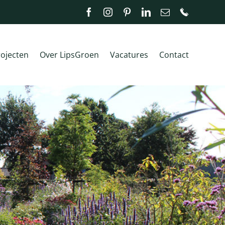
Facebook
Instagram
Pinterest
LinkedIn
E-
Custom
mail
ojecten
Over LipsGroen
Vacatures
Contact