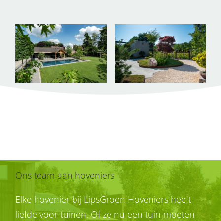
Zonnige rustige
Prachtige bostuin
achtertuin
Middelgrote tuin
Grote tuin
Ons team aan hoveniers
Elke hovenier bij LipsGroen Hoveniers heeft
liefde voor tuinen. Of ze nu een tuin moeten