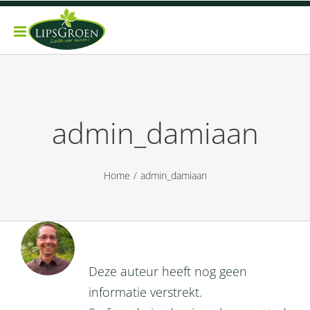
Ga
naar
inhoud
admin_damiaan
Home
admin_damiaan
Over
admin_damiaan
Deze auteur heeft nog geen
informatie verstrekt.