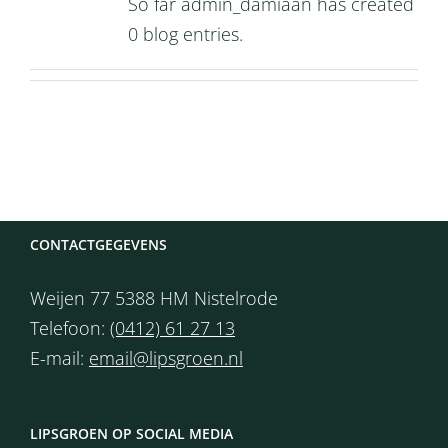
So far admin_damiaan has created
0 blog entries.
CONTACTGEGEVENS
Weijen 77 5388 HM Nistelrode
Telefoon:
(0412) 61 27 13
E-mail:
email@lipsgroen.nl
LIPSGROEN OP SOCIAL MEDIA